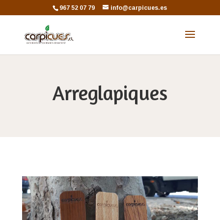
967 52 07 79
info@carpicues.es
Arreglapiques