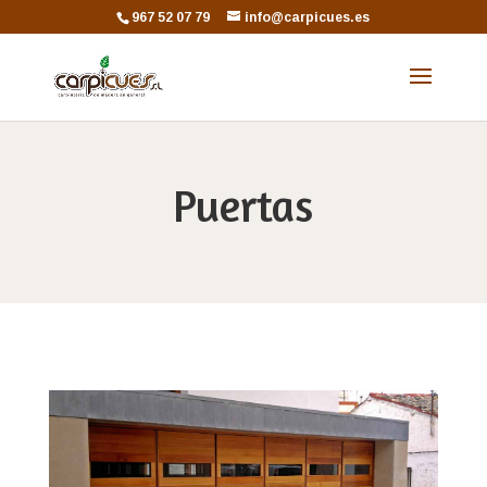
967 52 07 79
info@carpicues.es
Puertas